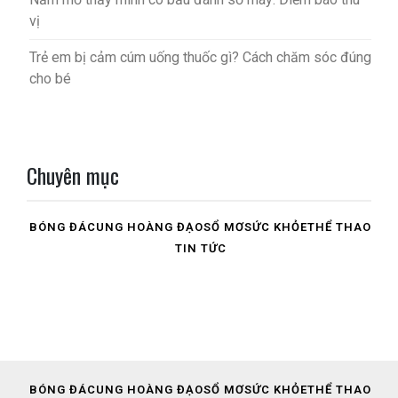
vị
Trẻ em bị cảm cúm uống thuốc gì? Cách chăm sóc đúng
cho bé
Chuyên mục
BÓNG ĐÁ
CUNG HOÀNG ĐẠO
SỔ MƠ
SỨC KHỎE
THỂ THAO
TIN TỨC
BÓNG ĐÁ
CUNG HOÀNG ĐẠO
SỔ MƠ
SỨC KHỎE
THỂ THAO