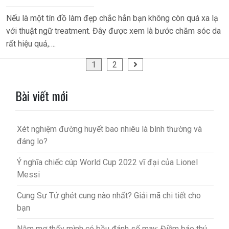
Nếu là một tín đồ làm đẹp chắc hẳn bạn không còn quá xa lạ
với thuật ngữ treatment. Đây được xem là bước chăm sóc da
rất hiệu quả,….
Phân
1
2
trang
bài
Bài viết mới
viết
Xét nghiệm đường huyết bao nhiêu là bình thường và
đáng lo?
Ý nghĩa chiếc cúp World Cup 2022 vĩ đại của Lionel
Messi
Cung Sư Tử ghét cung nào nhất? Giải mã chi tiết cho
bạn
Nằm mơ thấy mình có bầu đánh số may: Điềm báo thú