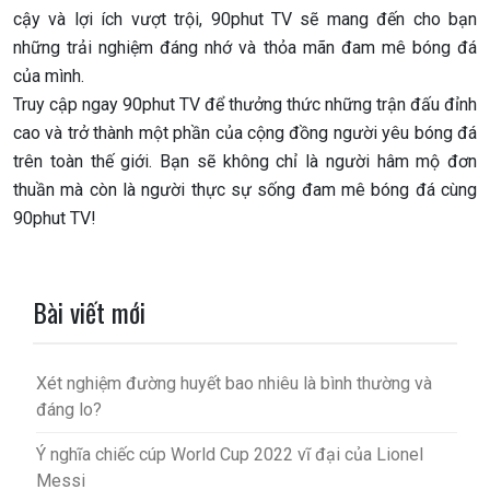
cậy và lợi ích vượt trội, 90phut TV sẽ mang đến cho bạn
những trải nghiệm đáng nhớ và thỏa mãn đam mê bóng đá
của mình.
Truy cập ngay 90phut TV để thưởng thức những trận đấu đỉnh
cao và trở thành một phần của cộng đồng người yêu bóng đá
trên toàn thế giới. Bạn sẽ không chỉ là người hâm mộ đơn
thuần mà còn là người thực sự sống đam mê bóng đá cùng
90phut TV!
Bài viết mới
Xét nghiệm đường huyết bao nhiêu là bình thường và
đáng lo?
Ý nghĩa chiếc cúp World Cup 2022 vĩ đại của Lionel
Messi