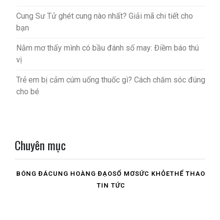
Cung Sư Tử ghét cung nào nhất? Giải mã chi tiết cho
bạn
Nằm mơ thấy mình có bầu đánh số may: Điềm báo thú
vị
Trẻ em bị cảm cúm uống thuốc gì? Cách chăm sóc đúng
cho bé
Chuyên mục
BÓNG ĐÁ
CUNG HOÀNG ĐẠO
SỔ MƠ
SỨC KHỎE
THỂ THAO
TIN TỨC