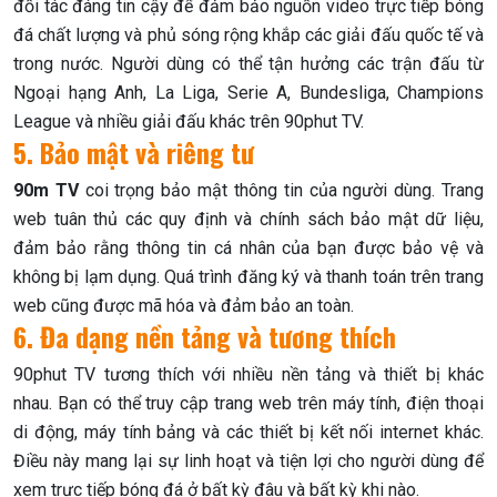
đối tác đáng tin cậy để đảm bảo nguồn video trực tiếp bóng
đá chất lượng và phủ sóng rộng khắp các giải đấu quốc tế và
trong nước. Người dùng có thể tận hưởng các trận đấu từ
Ngoại hạng Anh, La Liga, Serie A, Bundesliga, Champions
League và nhiều giải đấu khác trên 90phut TV.
5. Bảo mật và riêng tư
90m TV
coi trọng bảo mật thông tin của người dùng. Trang
web tuân thủ các quy định và chính sách bảo mật dữ liệu,
đảm bảo rằng thông tin cá nhân của bạn được bảo vệ và
không bị lạm dụng. Quá trình đăng ký và thanh toán trên trang
web cũng được mã hóa và đảm bảo an toàn.
6. Đa dạng nền tảng và tương thích
90phut TV tương thích với nhiều nền tảng và thiết bị khác
nhau. Bạn có thể truy cập trang web trên máy tính, điện thoại
di động, máy tính bảng và các thiết bị kết nối internet khác.
Điều này mang lại sự linh hoạt và tiện lợi cho người dùng để
xem trực tiếp bóng đá ở bất kỳ đâu và bất kỳ khi nào.