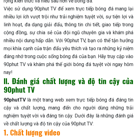
rộng kiến thức và hiểu sâu hơn về bóng đá.
Việc sử dụng 90phut TV để xem trực tiếp bóng đá mang lại
nhiều lợi ích vượt trội như trải nghiệm tuyệt vời, sự tiện lợi và
linh hoạt, đa dạng giải đấu, thông tin chi tiết, giao tiếp trong
cộng đồng, sự chia sẻ của đội ngũ chuyên gia và khám phá
nhiều nội dung hấp dẫn. Với 90phut TV, bạn có thể tận hưởng
mọi khía cạnh của trận đấu yêu thích và tạo ra những kỷ niệm
đáng nhớ trong cuộc sống bóng đá của bạn. Hãy truy cập vào
90phut TV và khám phá thế giới bóng đá tuyệt vời ngay hôm
nay!
II. Đánh giá chất lượng và độ tin cậy của
90phut TV
90phutTV
là một trang web xem trực tiếp bóng đá đáng tin
cậy và chất lượng, mang đến cho người dùng những trải
nghiệm tuyệt vời và đáng tin cậy. Dưới đây là những đánh giá
về chất lượng và độ tin cậy của 90phut TV:
1. Chất lượng video