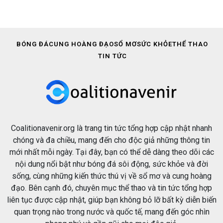
BÓNG ĐÁ
CUNG HOÀNG ĐẠO
SỔ MƠ
SỨC KHỎE
THỂ THAO
TIN TỨC
Coalitionavenir.org là trang tin tức tổng hợp cập nhật nhanh
chóng và đa chiều, mang đến cho độc giả những thông tin
mới nhất mỗi ngày. Tại đây, bạn có thể dễ dàng theo dõi các
nội dung nổi bật như bóng đá sôi động, sức khỏe và đời
sống, cùng những kiến thức thú vị về sổ mơ và cung hoàng
đạo. Bên cạnh đó, chuyên mục thể thao và tin tức tổng hợp
liên tục được cập nhật, giúp bạn không bỏ lỡ bất kỳ diễn biến
quan trọng nào trong nước và quốc tế, mang đến góc nhìn