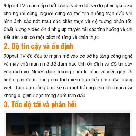
90phut TV cung cấp chất lượng video tốt và độ phân giải cao
cho người dùng. Người dùng có thể tận hưởng trận đấu với
hình ảnh sắc nét, màu sắc chân thực và độ tương phản tốt.
Chất lượng video ổn định giúp truyền tải các tình huống và chi
tiết trên sân cỏ một cách rõ ràng và chân thực.
2. Độ tin cậy và ổn định
90phut TV đã đầu tư mạnh mẽ vào cơ sở hạ tầng công nghệ
và máy chủ mạnh mẽ để đảm bảo tính ổn định và độ tin cậy
của dịch vụ. Người dùng không phải lo lắng về việc gặp lỗi
hoặc gián đoạn trong quá trình xem trực tiếp bóng đá. Trang
web đảm bảo rằng bạn sẽ có một trải nghiệm liền mạch và
không bị gián đoạn trong suốt trận đấu.
3. Tốc độ tải và phản hồi