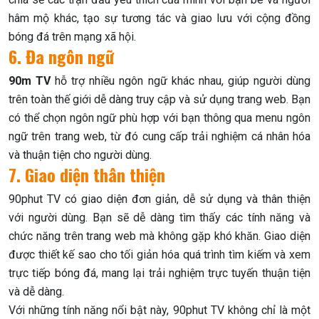
hâm mộ khác, tạo sự tương tác và giao lưu với cộng đồng
bóng đá trên mạng xã hội.
6. Đa ngôn ngữ
90m TV
hỗ trợ nhiều ngôn ngữ khác nhau, giúp người dùng
trên toàn thế giới dễ dàng truy cập và sử dụng trang web. Bạn
có thể chọn ngôn ngữ phù hợp với bạn thông qua menu ngôn
ngữ trên trang web, từ đó cung cấp trải nghiệm cá nhân hóa
và thuận tiện cho người dùng.
7. Giao diện thân thiện
90phut TV có giao diện đơn giản, dễ sử dụng và thân thiện
với người dùng. Bạn sẽ dễ dàng tìm thấy các tính năng và
chức năng trên trang web mà không gặp khó khăn. Giao diện
được thiết kế sao cho tối giản hóa quá trình tìm kiếm và xem
trực tiếp bóng đá, mang lại trải nghiệm trực tuyến thuận tiện
và dễ dàng.
Với những tính năng nổi bật này, 90phut TV không chỉ là một