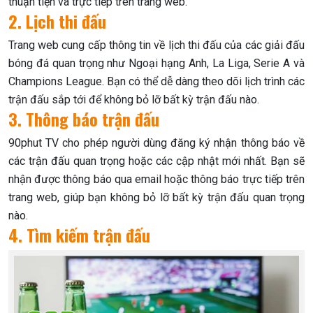
thuận tiện và trực tiếp trên trang web.
2. Lịch thi đấu
Trang web cung cấp thông tin về lịch thi đấu của các giải đấu
bóng đá quan trọng như Ngoại hạng Anh, La Liga, Serie A và
Champions League. Bạn có thể dễ dàng theo dõi lịch trình các
trận đấu sắp tới để không bỏ lỡ bất kỳ trận đấu nào.
3. Thông báo trận đấu
90phut TV cho phép người dùng đăng ký nhận thông báo về
các trận đấu quan trọng hoặc các cập nhật mới nhất. Bạn sẽ
nhận được thông báo qua email hoặc thông báo trực tiếp trên
trang web, giúp bạn không bỏ lỡ bất kỳ trận đấu quan trọng
nào.
4. Tìm kiếm trận đấu