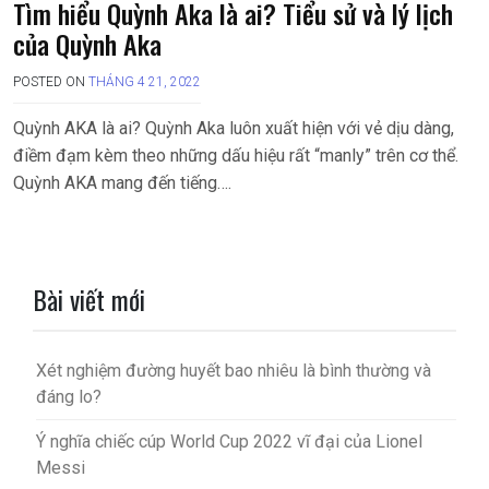
Tìm hiểu Quỳnh Aka là ai? Tiểu sử và lý lịch
của Quỳnh Aka
POSTED ON
THÁNG 4 21, 2022
Quỳnh AKA là ai? Quỳnh Aka luôn xuất hiện với vẻ dịu dàng,
điềm đạm kèm theo những dấu hiệu rất “manly” trên cơ thể.
Quỳnh AKA mang đến tiếng….
Phân
trang
Bài viết mới
bài
viết
Xét nghiệm đường huyết bao nhiêu là bình thường và
đáng lo?
Ý nghĩa chiếc cúp World Cup 2022 vĩ đại của Lionel
Messi