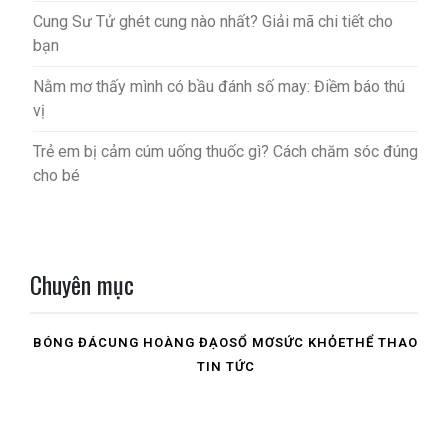
Cung Sư Tử ghét cung nào nhất? Giải mã chi tiết cho
bạn
Nằm mơ thấy mình có bầu đánh số may: Điềm báo thú
vị
Trẻ em bị cảm cúm uống thuốc gì? Cách chăm sóc đúng
cho bé
Chuyên mục
BÓNG ĐÁ
CUNG HOÀNG ĐẠO
SỔ MƠ
SỨC KHỎE
THỂ THAO
TIN TỨC