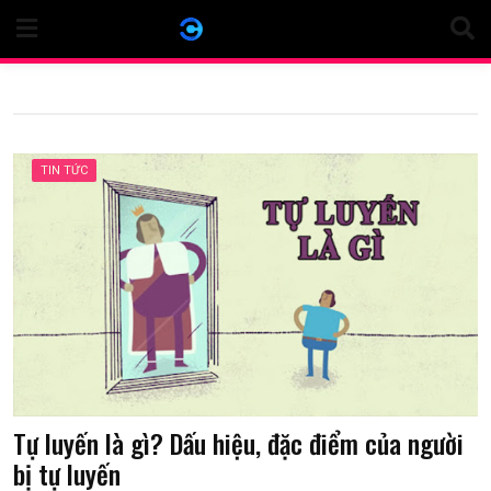
Skip
to
content
TIN TỨC
Tự luyến là gì? Dấu hiệu, đặc điểm của người
bị tự luyến