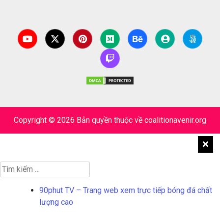
Copyright © 2026 Bản quyền thuộc về coalitionavenir.org
Tìm
kiếm
cho:
90phut TV – Trang web xem trực tiếp bóng đá chất
lượng cao