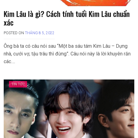
Kim Lâu là gì? Cách tính tuổi Kim Lâu chuẩn
xác
POSTED ON
THÁNG 8 5, 2022
Ông bà ta có câu nói sau “Một ba sáu tám Kim Lâu – Dựng
nhà, cưới vợ, tậu trâu thì đừng”. Câu nói này là lời khuyên răn
các….
TIN TỨC