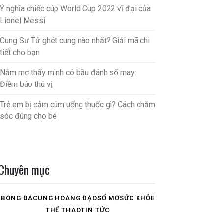
Ý nghĩa chiếc cúp World Cup 2022 vĩ đại của
Lionel Messi
Cung Sư Tử ghét cung nào nhất? Giải mã chi
tiết cho bạn
Nằm mơ thấy mình có bầu đánh số may:
Điềm báo thú vị
Trẻ em bị cảm cúm uống thuốc gì? Cách chăm
sóc đúng cho bé
Chuyên mục
BÓNG ĐÁ
CUNG HOÀNG ĐẠO
SỔ MƠ
SỨC KHỎE
THỂ THAO
TIN TỨC