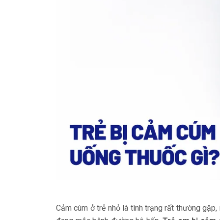
Cảm cúm ở trẻ nhỏ là tình trạng rất thường gặp, n