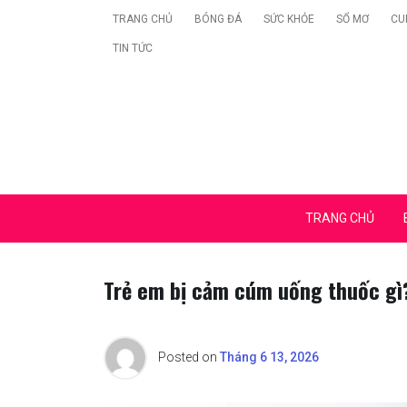
Skip
TRANG CHỦ
BÓNG ĐÁ
SỨC KHỎE
SỔ MƠ
CU
to
TIN TỨC
content
coalitionavenir.org
TRANG CHỦ
Trẻ em bị cảm cúm uống thuốc gì
Posted on
Tháng 6 13, 2026