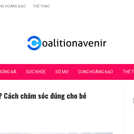
NG HOÀNG ĐẠO
THỂ THAO
BÓNG ĐÁ
SỨC KHỎE
SỔ MƠ
CUNG HOÀNG ĐẠO
THỂ 
? Cách chăm sóc đúng cho bé