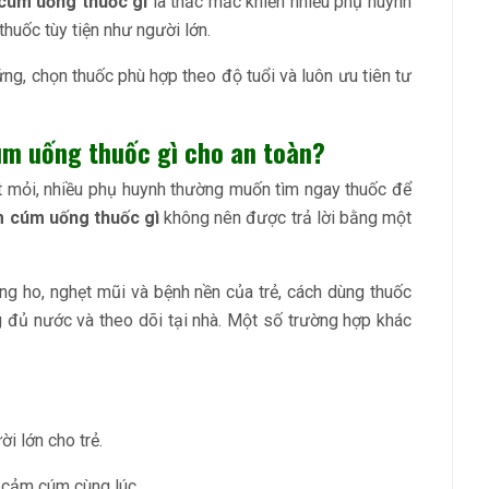
cúm uống thuốc gì
là thắc mắc khiến nhiều phụ huynh
 thuốc tùy tiện như người lớn.
ng, chọn thuốc phù hợp theo độ tuổi và luôn ưu tiên tư
úm uống thuốc gì cho an toàn?
ệt mỏi, nhiều phụ huynh thường muốn tìm ngay thuốc để
m cúm uống thuốc gì
không nên được trả lời bằng một
ạng ho, nghẹt mũi và bệnh nền của trẻ, cách dùng thuốc
g đủ nước và theo dõi tại nhà. Một số trường hợp khác
i lớn cho trẻ.
c cảm cúm cùng lúc.