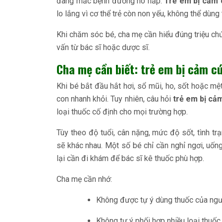
đang mắc bệnh đường hô hấp.
Trẻ em bị cảm 
lo lắng vì cơ thể trẻ còn non yếu, không thể dùng
Khi chăm sóc bé, cha mẹ cần hiểu đúng triệu chứ
vấn từ bác sĩ hoặc dược sĩ.
Cha mẹ cần biết: trẻ em bị cảm c
Khi bé bắt đầu hắt hơi, sổ mũi, ho, sốt hoặc m
con nhanh khỏi. Tuy nhiên, câu hỏi
trẻ em bị cả
loại thuốc cố định cho mọi trường hợp.
Tùy theo độ tuổi, cân nặng, mức độ sốt, tình tr
sẽ khác nhau. Một số bé chỉ cần nghỉ ngơi, uốn
lại cần đi khám để bác sĩ kê thuốc phù hợp.
Cha mẹ cần nhớ:
Không được tự ý dùng thuốc của ngườ
Không tự ý phối hợp nhiều loại thuố