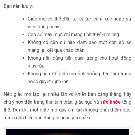
Bạn nên lưu ý:
Giấc mơ có thể đến từ ký ức, cảm xúc hoặc sự
việc trong ngày.
Con số may mắn chỉ mang tính truyền miệng.
Không có căn cứ nào đảm bảo một con số sẽ
mang lại kết quả chắc chắn.
Không nên dùng tiền quan trọng cho hoạt động
may rủi.
Không nên để giấc mơ ảnh hưởng đến tâm trạng
hoặc quyết định lớn.
Nếu giấc mơ lặp lại nhiều lần và khiến bạn căng thẳng, hãy
chú ý hơn đến trạng thái tinh thần, giấc ngủ và
sức khỏe
tổng
thể. Đôi khi, một giấc mơ gây ám ảnh không phải điềm báo,
mà là dấu hiệu bạn đang lo nghĩ quá nhiều.