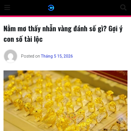
Skip
to
content
Nằm mơ thấy nhẫn vàng đánh số gì? Gợi ý
con số tài lộc
Posted on
Tháng 5 15, 2026