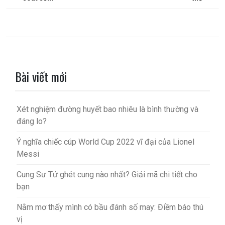
bài
viết
Bài viết mới
Xét nghiệm đường huyết bao nhiêu là bình thường và
đáng lo?
Ý nghĩa chiếc cúp World Cup 2022 vĩ đại của Lionel
Messi
Cung Sư Tử ghét cung nào nhất? Giải mã chi tiết cho
bạn
Nằm mơ thấy mình có bầu đánh số may: Điềm báo thú
vị