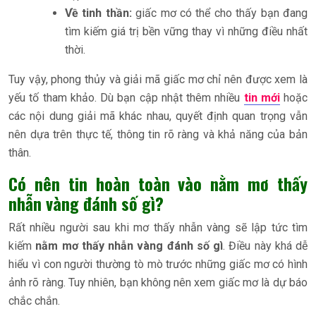
Về tinh thần:
giấc mơ có thể cho thấy bạn đang
tìm kiếm giá trị bền vững thay vì những điều nhất
thời.
Tuy vậy, phong thủy và giải mã giấc mơ chỉ nên được xem là
yếu tố tham khảo. Dù bạn cập nhật thêm nhiều
tin mới
hoặc
các nội dung giải mã khác nhau, quyết định quan trọng vẫn
nên dựa trên thực tế, thông tin rõ ràng và khả năng của bản
thân.
Có nên tin hoàn toàn vào nằm mơ thấy
nhẫn vàng đánh số gì?
Rất nhiều người sau khi mơ thấy nhẫn vàng sẽ lập tức tìm
kiếm
nằm mơ thấy nhẫn vàng đánh số gì
. Điều này khá dễ
hiểu vì con người thường tò mò trước những giấc mơ có hình
ảnh rõ ràng. Tuy nhiên, bạn không nên xem giấc mơ là dự báo
chắc chắn.