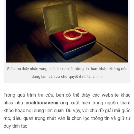
Giấc mơ thấy nhẫn vàng chỉ nên xem là thông tin tham khảo, không nên
dùng làm căn cứ cho quyết định tài chính.
Trong quá trình tra cứu, bạn có thể thấy các website khác
nhau như
coalitionavenir.org
xuất hiện trong nguồn tham
khảo hoặc nội dung liên quan. Dù vậy, với chủ đề giải mã giấc
mơ, điều quan trọng nhất vẫn là chọn lọc thông tin và giữ tư
duy tỉnh táo.