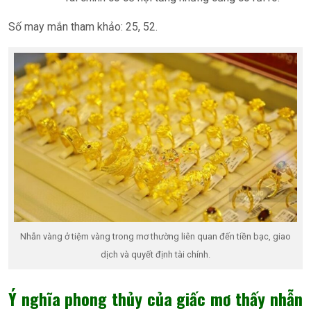
Số may mắn tham khảo: 25, 52.
Nhẫn vàng ở tiệm vàng trong mơ thường liên quan đến tiền bạc, giao
dịch và quyết định tài chính.
Ý nghĩa phong thủy của giấc mơ thấy nhẫn