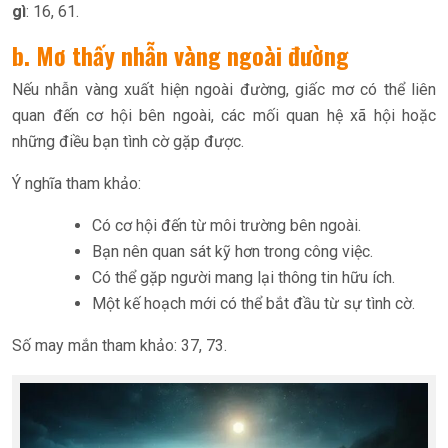
gì
: 16, 61.
b. Mơ thấy nhẫn vàng ngoài đường
Nếu nhẫn vàng xuất hiện ngoài đường, giấc mơ có thể liên
quan đến cơ hội bên ngoài, các mối quan hệ xã hội hoặc
những điều bạn tình cờ gặp được.
Ý nghĩa tham khảo:
Có cơ hội đến từ môi trường bên ngoài.
Bạn nên quan sát kỹ hơn trong công việc.
Có thể gặp người mang lại thông tin hữu ích.
Một kế hoạch mới có thể bắt đầu từ sự tình cờ.
Số may mắn tham khảo: 37, 73.