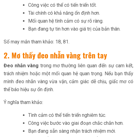
Công việc có thể có tiến triển tốt.
Tài chính có khả năng ổn định hơn.
Mối quan hệ tình cảm có sự rõ ràng.
Bạn đang tự tin hơn vào giá trị của bản thân.
Số may mắn tham khảo: 18, 81.
2. Mơ thấy đeo nhẫn vàng trên tay
Đeo nhẫn vàng
trong mơ thường liên quan đến sự cam kết,
trách nhiệm hoặc một mối quan hệ quan trọng. Nếu bạn thấy
mình đeo nhẫn vàng vừa vặn, cảm giác dễ chịu, giấc mơ có
thể báo hiệu sự ổn định.
Ý nghĩa tham khảo:
Tình cảm có thể tiến triển nghiêm túc.
Công việc bước vào giai đoạn chắc chắn hơn.
Bạn đang sẵn sàng nhận trách nhiệm mới.